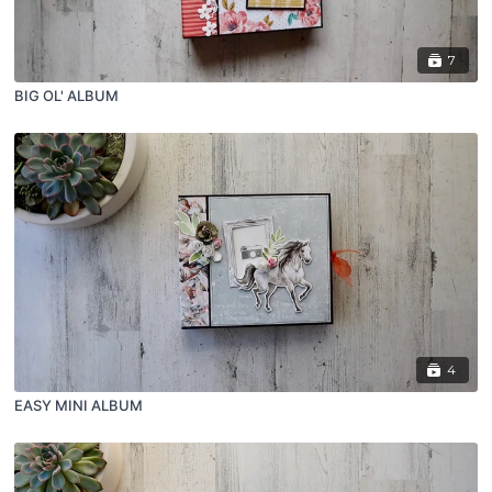
7
BIG OL' ALBUM
4
EASY MINI ALBUM